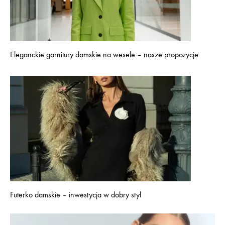
Eleganckie garnitury damskie na wesele – nasze propozycje
Futerko damskie – inwestycja w dobry styl