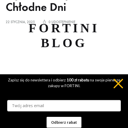
Chłodne Dni
22 STYCZNIA, 2025
0 UDOSTĘPNIENIE
FORTINI
BLOG
Zapisz się do newslettera i odbierz
100 zł rabatu
na swoje pierwsze
zakupy w FORTINI.
Polityka Prywatności
Regulamin Sklepu
Zwroty i Reklamacje
Inspiracje modowe
Kontakt
O Nas
Klarna FAQ
Dofinansowanie Go To Brand, Inteligentny Rozwój
Odbierz rabat