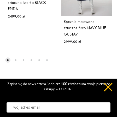
sztuczne futerko BLACK
FRIDA
2499,00
zł
Ręcznie malowane
sztuczne futro NAVY BLUE
GUSTAV
2999,00
zł
Zapisz się do newslettera i odbierz
100 zł rabatu
na swoje pierwsze
zakupy w FORTINI.
Polityka Prywatności
Regulamin Sklepu
Zwroty i Reklamacje
Inspiracje modowe
Kontakt
O Nas
Klarna FAQ