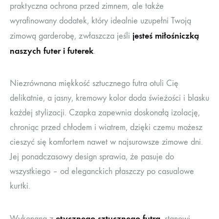
praktyczna ochrona przed zimnem, ale także
wyrafinowany dodatek, który idealnie uzupełni Twoją
jesteś miłośniczką
zimową garderobę, zwłaszcza jeśli
naszych futer i futerek
.
Niezrównana miękkość sztucznego futra otuli Cię
delikatnie, a jasny, kremowy kolor doda świeżości i blasku
każdej stylizacji. Czapka zapewnia doskonałą izolację,
chroniąc przed chłodem i wiatrem, dzięki czemu możesz
cieszyć się komfortem nawet w najsurowsze zimowe dni.
Jej ponadczasowy design sprawia, że pasuje do
wszystkiego – od eleganckich płaszczy po casualowe
kurtki.
etycznego sztucznego futra
Wykonana z
, stanowi