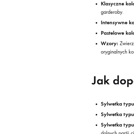
Klasyczne kol
garderoby.
Intensywne ko
Pastelowe kol
Wzory:
Zwierzę
oryginalnych ko
Jak dop
Sylwetka typu
Sylwetka typu
Sylwetka typu
dolnych partii c