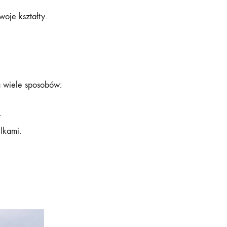
woje kształty.
a wiele sposobów:
.
lkami.