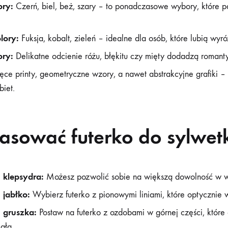
ory:
Czerń, biel, beż, szary – to ponadczasowe wybory, które p
lory:
Fuksja, kobalt, zieleń – idealne dla osób, które lubią wyró
ory:
Delikatne odcienie różu, błękitu czy mięty dodadzą romant
ce printy, geometryczne wzory, a nawet abstrakcyjne grafiki –
biet.
asować futerko do sylwet
 klepsydra:
Możesz pozwolić sobie na większą dowolność w w
 jabłko:
Wybierz futerko z pionowymi liniami, które optycznie 
 gruszka:
Postaw na futerko z ozdobami w górnej części, któr
iała.