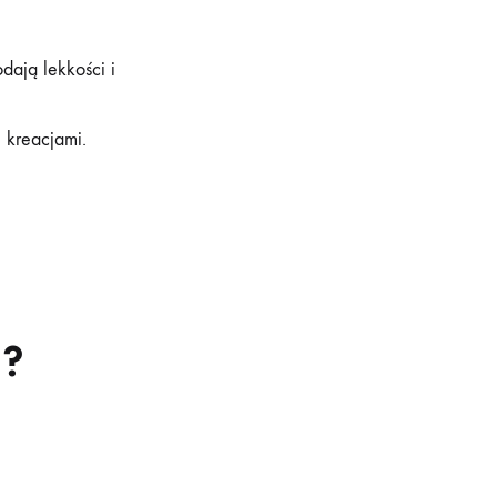
dają lekkości i
 kreacjami.
a?