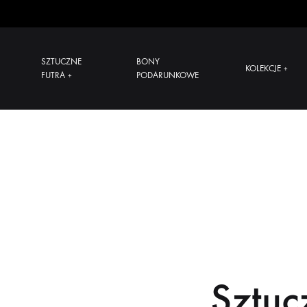
SZTUCZNE
BONY
KOLEKCJE
+
FUTRA
PODARUNKOWE
+
Sztuc