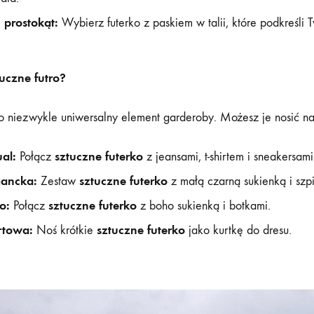
 prostokąt:
Wybierz futerko z paskiem w talii, które podkreśli T
uczne futro?
o niezwykle uniwersalny element garderoby. Możesz je nosić n
ual:
sztuczne futerko
Połącz
z jeansami, t-shirtem i sneakersami
gancka:
sztuczne futerko
Zestaw
z małą czarną sukienką i szpi
o:
sztuczne futerko
Połącz
z boho sukienką i botkami.
rtowa:
sztuczne futerko
Noś krótkie
jako kurtkę do dresu.