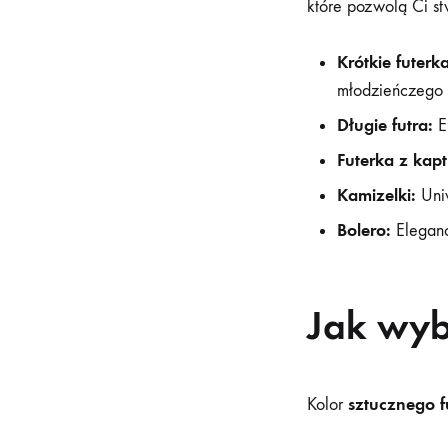
które pozwolą Ci stw
Krótkie futerka
młodzieńczego 
Długie futra:
El
Futerka z kap
Kamizelki:
Uniw
Bolero:
Eleganck
Jak wyb
sztucznego f
Kolor