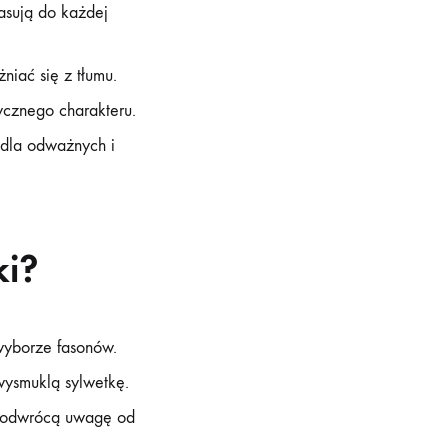
asują do każdej
żniać się z tłumu.
ycznego charakteru.
 dla odważnych i
ki?
yborze fasonów.
wysmuklą sylwetkę.
e odwrócą uwagę od