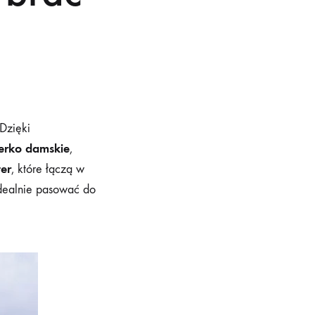
Dzięki
terko damskie
,
ter
, które łączą w
idealnie pasować do