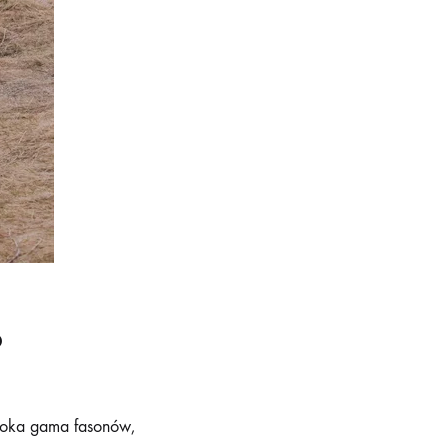
?
eroka gama fasonów,