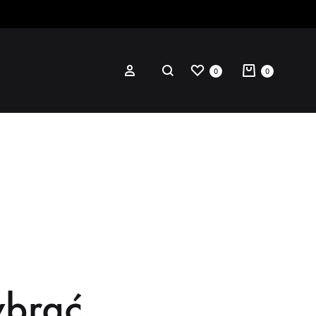
0
0
łaszcze z futra
urtki z futra
arnitury
ybrać