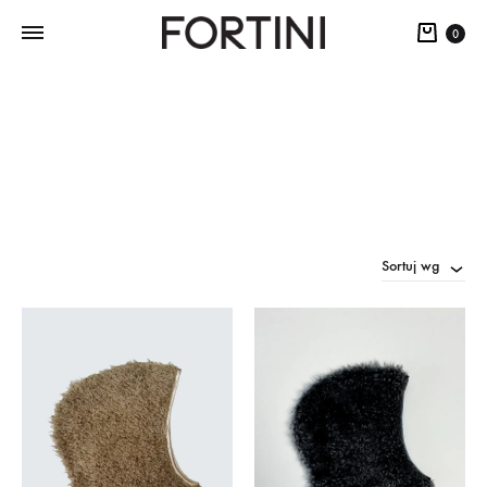
0
Sortuj wg