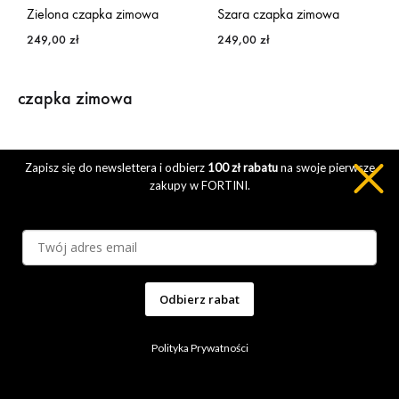
Zielona czapka zimowa
Szara czapka zimowa
249,00
zł
249,00
zł
czapka zimowa
Zapisz się do newslettera i odbierz
100 zł rabatu
na swoje pierwsze
zakupy w FORTINI.
Polityka Prywatności
Regulamin Sklepu
Zwroty i Reklamacje
Inspiracje modowe
Kontakt
O Nas
Klarna FAQ
Dofinansowanie Go To Brand, Inteligentny Rozwój
Odbierz rabat
Facebook
Instagram
Polityka Prywatności
©2023 Fortini. Wszystkie prawa zastrzeżone.