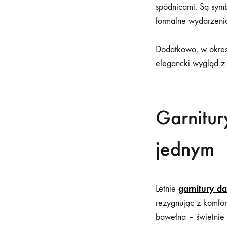
spódnicami. Są symb
formalne wydarzenia
Dodatkowo, w okres
elegancki wygląd z
Garnitur
jednym
garnitury d
Letnie
rezygnując z komfor
bawełna – świetnie