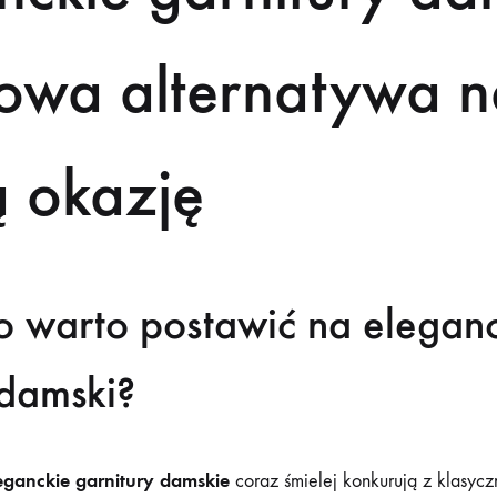
lowa alternatywa 
 okazję
 warto postawić na eleganc
 damski?
eganckie garnitury damskie
coraz śmielej konkurują z klasycz