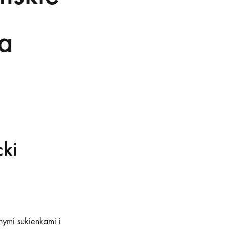
na
ki
nymi sukienkami i