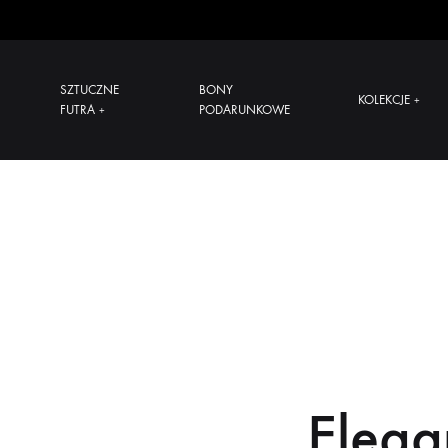
SZTUCZNE
BONY
KOLEKCJE
+
FUTRA
PODARUNKOWE
+
Elega