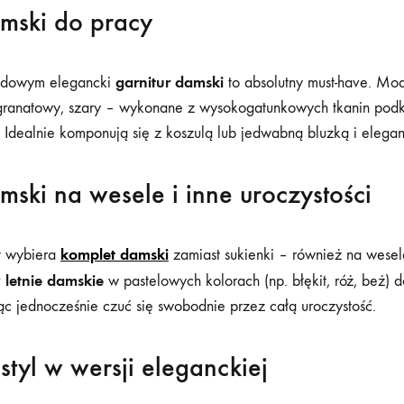
amski do pracy
garnitur damski
odowym elegancki
to absolutny must-have. Mo
 granatowy, szary – wykonane z wysokogatunkowych tkanin podk
yl. Idealnie komponują się z koszulą lub jedwabną bluzką i elega
mski na wesele i inne uroczystości
komplet damski
t wybiera
zamiast sukienki – również na wesel
 letnie damskie
w pastelowych kolorach (np. błękit, róż, beż) d
ąc jednocześnie czuć się swobodnie przez całą uroczystość.
tyl w wersji eleganckiej