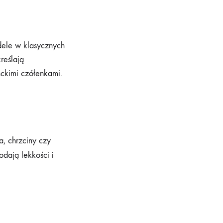
dele w klasycznych
reślają
nckimi czółenkami.
a, chrzciny czy
odają lekkości i