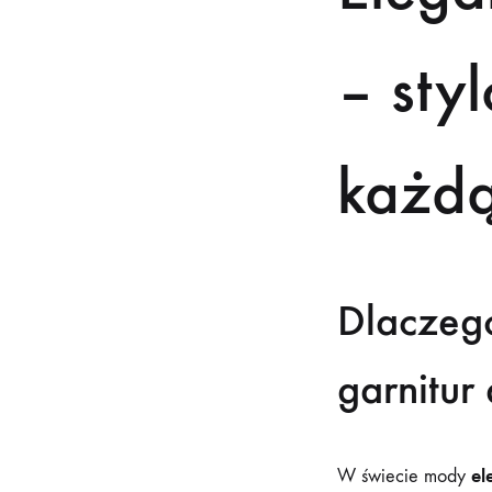
– sty
każdą
Dlaczego
garnitur
el
W świecie mody