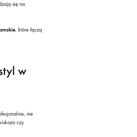
dzają się na
damskie
, które łączą
styl w
fesjonalnie, nie
wiskoza czy