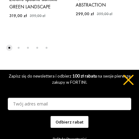
ABSTRACTION
GREEN LANDSCAPE
299,00
zł
399,00
zł
319,00
zł
399,00
zł
Zapisz się do newslettera i odbierz
100 zł rabatu
na swoje pierwsze
zakupy w FORTINI.
Polityka Prywatności
Regulamin Sklepu
Zwroty i Reklamacje
Inspiracje modowe
Kontakt
O Nas
Klarna FAQ
Dofinansowanie Go To Brand, Inteligentny Rozwój
Odbierz rabat
Facebook
Instagram
Polityka Prywatności