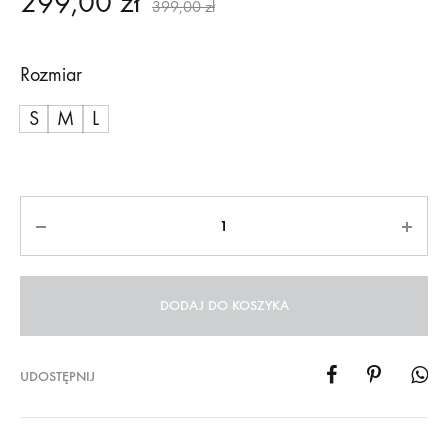
299,00
zł
399,00
zł
Rozmiar
S
M
L
DODAJ DO KOSZYKA
UDOSTĘPNIJ